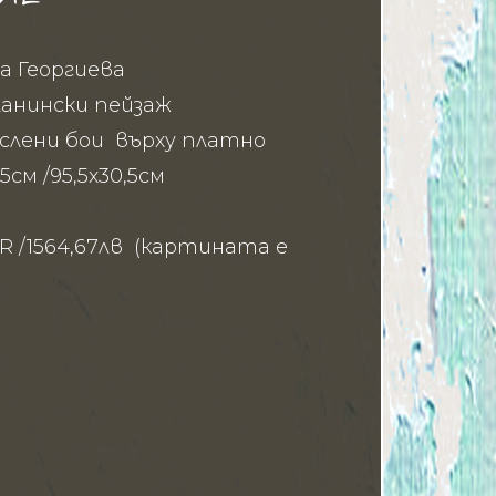
а Георгиева
ланински пейзаж
аслени бои върху платно
5см /95,5х30,5см
6
R /1564,67лв (картината е