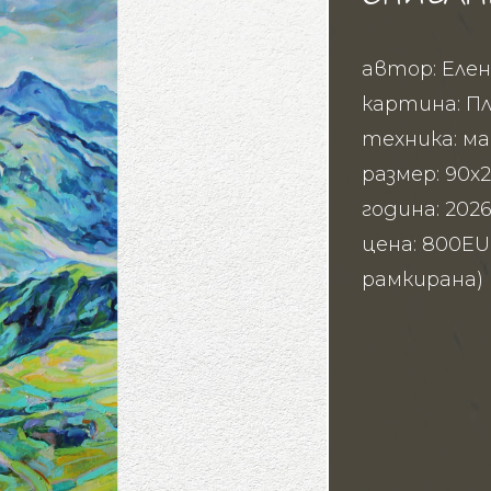
автор: Елен
картина: П
техника: м
размер: 90х2
година: 202
цена: 800EU
рамкирана)