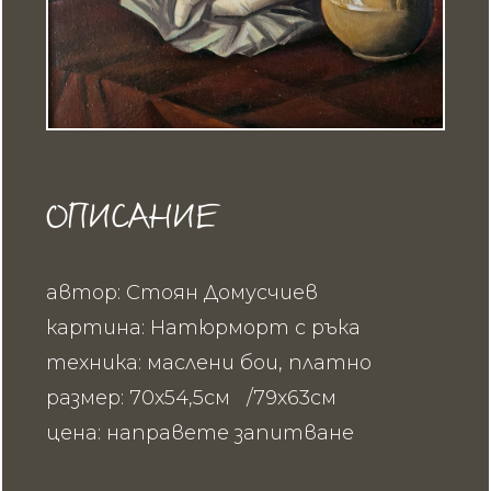
ОПИСАНИЕ
автор: Стоян Домусчиев
картина: Натюрморт с ръка
техника: маслени бои, платно
размер: 70х54,5см /79х63см
цена: направете запитване