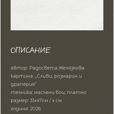
ОПИСАНИЕ
автор: Радосвета Желязкова
картина: ,,Сливи, розмарин и
драперия”
техника: маслени бои, платно
размер: 31х47см / х см
година: 2026