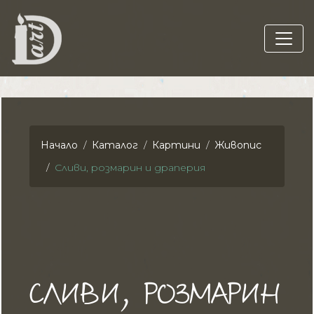
Начало
Каталог
Картини
Живопис
Сливи, розмарин и драперия
СЛИВИ, РОЗМАРИН