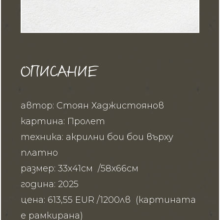
ОПИСАНИЕ
автор: Стоян Хаджистоянов
картина: Пролет
техника: акрилни бои бои върху
платно
размер: 33х41см /58х66см
година: 2025
цена: 613,55 EUR /1200лв (картината
е рамкирана)