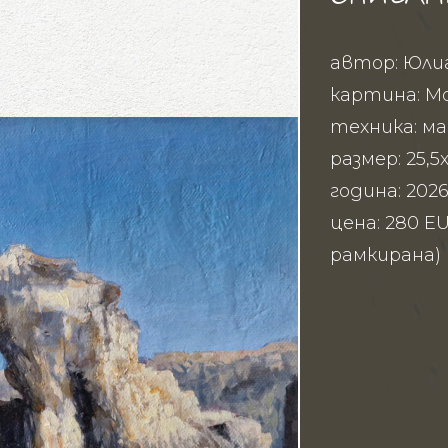
автор: Юли
картина: М
техника: м
размер: 25,5
година: 202
цена: 280 E
рамкирана)