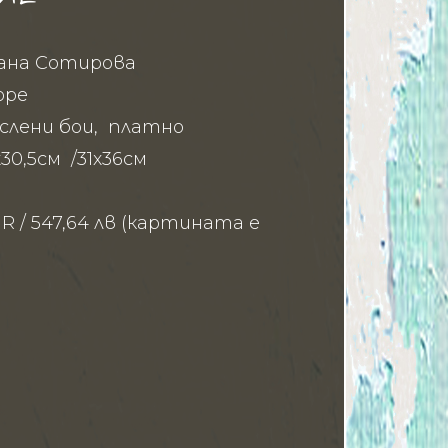
ана Сотирова
оре
аслени бои, платно
х30,5см /31х36см
6
UR / 547,64 лв (картината е