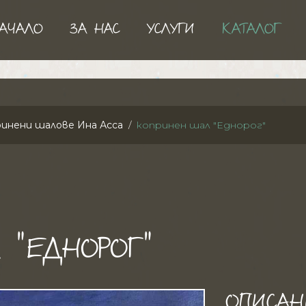
АЧАЛО
ЗА НАС
УСЛУГИ
КАТАЛОГ
инени шалове Ина Асса
копринен шал "Еднорог"
 "ЕДНОРОГ"
ОПИСАН