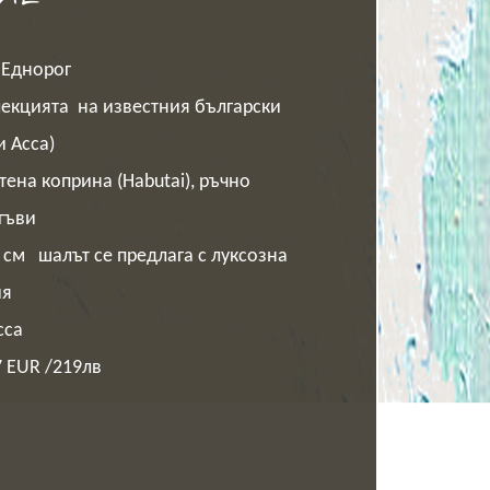
 Еднорог
лекцията на известния български
 Асса)
тена коприна (
Habutai)
, ръчно
гъви
 см шалът се предлага с луксозна
ия
сса
 EUR /219лв