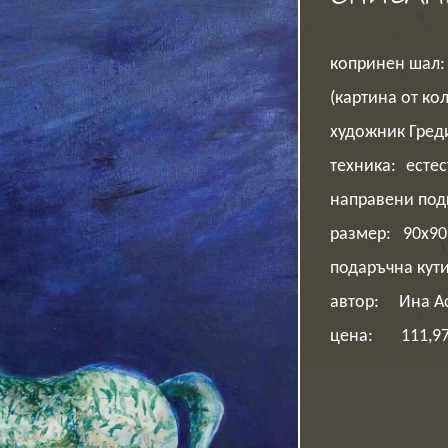
копринен шал:
(картина от ко
художник Греди
техника:
естес
направени под
размер: 90х90
подаръчна кут
автор: Ина А
цена: 111,97